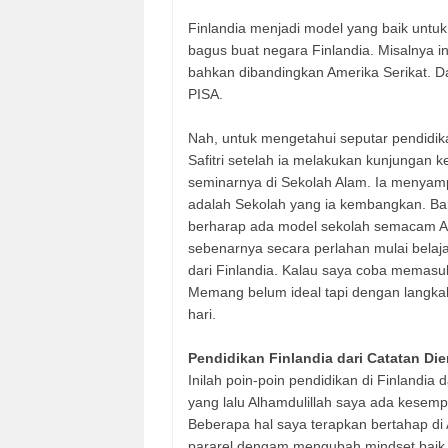
Finlandia menjadi model yang baik untuk
bagus buat negara Finlandia. Misalnya i
bahkan dibandingkan Amerika Serikat. Da
PISA.
Nah, untuk mengetahui seputar pendidika
Safitri setelah ia melakukan kunjungan 
seminarnya di Sekolah Alam. Ia menyam
adalah Sekolah yang ia kembangkan. Ban
berharap ada model sekolah semacam 
sebenarnya secara perlahan mulai belaj
dari Finlandia. Kalau saya coba memasu
Memang belum ideal tapi dengan langkah 
hari.
Pendidikan Finlandia dari Catatan Dien
Inilah poin-poin pendidikan di Finlandia
yang lalu Alhamdulillah saya ada kesempa
Beberapa hal saya terapkan bertahap d
pararel dengam mengubah mindset baik or