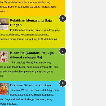
hai Yang Maha Suci! Tempat manakah yang
mbuat Bumi terasa paling bahagia? Ahura Mazda
njaw...
Pelatihan Memasang Baja
Ringan
Pelatihan Memasang Baja Ringan Pagi-pagi
 Desa Sudalarang, Kecamatan Sukawening,
bupaten Garut terasa sangat sejuk. Sudah hampir
.
Kisah Re (Catatan: Re juga
dikenal sebagai Ra)
Re (Mitologi Mesir) Pada mulanya,
belum ada tanah Mesir, semuanya gelap gulita, dan
ng ada hanyalah hamparan air yang luas yang
ebu...
Brahma, Wisnu, dan Siwa
Brahma, Wisnu, dan Siwa adalah tiga dewa
utama dalam agama Hindu. Ketiganya
alah bagian dari dewa tertinggi Brahman, yang
rwujud sebaga...