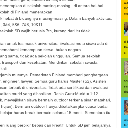
wa
menerapkan di sekolah masing-masing , di antara hal-hal
me
ekolah di Finland menerapkan :
me
k hebat di bidangnya masing-masing. Dalam banyak aktivitas,
2, 3&4, 5&6, 7&8, 10&11
sekolah SD wajib berusia 7th, kurang dari itu tidak
di
jian untuk tes masuk universitas. Evaluasi mutu siswa ada di
Ka
 memahami kemampuan siswa, bukan negara.
s..
yang sama, tidak ada sekolah unggulan. Semua sekolah
g, transport dan kesehatan. Mendirikan sekolah swasta
kali.
 terjamin mutunya. Pemerintah Finland memberi penghargaan
r, engineer, lawyer. Semua guru harus Master (S2), Asisten
se
ya
an terbaik di universitas. Tidak ada sertifikasi dan evaluasi
dis
kualitas murid yang dihasilkan. Rasio Guru:Murid = 1:12
ek, mewajibkan siswa bermain outdoor terkena sinar matahari,
 hujan). Bermain outdoor hanya dibatalkan jika cuaca badai
t belajar harus break bermain selama 15 menit. Sementara itu
ad
i ruang berpikir bebas dan kreatif. Untuk SD jam belajarnya
te