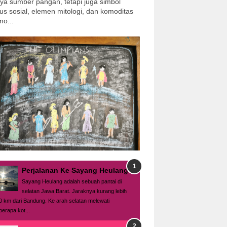
ya sumber pangan, tetapi juga simbol
tus sosial, elemen mitologi, dan komoditas
no...
Perjalanan Ke Sayang Heulang
Sayang Heulang adalah sebuah pantai di
selatan Jawa Barat. Jaraknya kurang lebih
0 km dari Bandung. Ke arah selatan melewati
berapa kot...