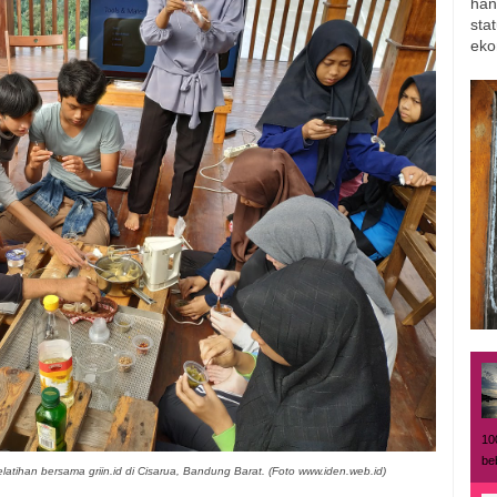
han
sta
eko
10
be
ihan bersama griin.id di Cisarua, Bandung Barat. (Foto www.iden.web.id)