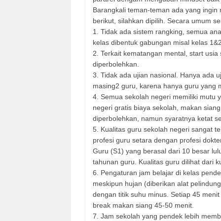
Barangkali teman-teman ada yang ingin 
berikut, silahkan dipilih. Secara umum s
1. Tidak ada sistem rangking, semua ana
kelas dibentuk gabungan misal kelas 1&
2. Terkait kematangan mental, start usia 
diperbolehkan.
3. Tidak ada ujian nasional. Hanya ada u
masing2 guru, karena hanya guru yang
4. Semua sekolah negeri memiliki mutu 
negeri gratis biaya sekolah, makan sian
diperbolehkan, namun syaratnya ketat se
5. Kualitas guru sekolah negeri sangat
profesi guru setara dengan profesi dokte
Guru (S1) yang berasal dari 10 besar lulus
tahunan guru. Kualitas guru dilihat dari 
6. Pengaturan jam belajar di kelas pend
meskipun hujan (diberikan alat pelindung
dengan titik suhu minus. Setiap 45 meni
break makan siang 45-50 menit.
7. Jam sekolah yang pendek lebih member