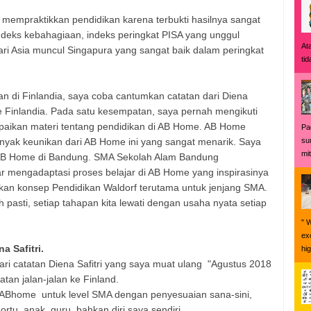
 mempraktikkan pendidikan karena terbukti hasilnya sangat
ndeks kebahagiaan, indeks peringkat PISA yang unggul
At
ri Asia muncul Singapura yang sangat baik dalam peringkat
tid
n di Finlandia, saya coba cantumkan catatan dari Diena
ke Finlandia. Pada satu kesempatan, saya pernah mengikuti
paikan materi tentang pendidikan di AB Home. AB Home
Pa
yak keunikan dari AB Home ini yang sangat menarik. Saya
su
mi
AB Home di Bandung. SMA Sekolah Alam Bandung
ar mengadaptasi proses belajar di AB Home yang inspirasinya
kan konsep Pendidikan Waldorf terutama untuk jenjang SMA.
pasti, setiap tahapan kita lewati dengan usaha nyata setiap
" 
exc
a Safitri.
hi
 dari catatan Diena Safitri yang saya muat ulang "Agustus 2018
tan jalan-jalan ke Finland.
i ABhome untuk level SMA dengan penyesuaian sana-sini,
tu, anak, guru, bahkan diri saya sendiri.