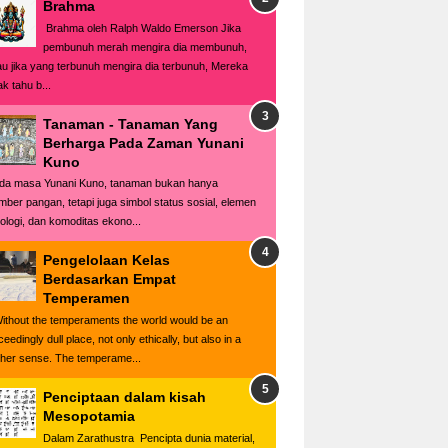
Brahma
Brahma oleh Ralph Waldo Emerson Jika
pembunuh merah mengira dia membunuh,
au jika yang terbunuh mengira dia terbunuh, Mereka
ak tahu b...
Tanaman - Tanaman Yang
Berharga Pada Zaman Yunani
Kuno
da masa Yunani Kuno, tanaman bukan hanya
mber pangan, tetapi juga simbol status sosial, elemen
tologi, dan komoditas ekono...
Pengelolaan Kelas
Berdasarkan Empat
Temperamen
Without the temperaments the world would be an
eedingly dull place, not only ethically, but also in a
gher sense. The temperame...
Penciptaan dalam kisah
Mesopotamia
Dalam Zarathustra Pencipta dunia material,