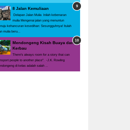
8 Jalan Kemuliaan
Delapan Jalan Mulia Inilah kebenaran
mulia Mengenai jalan yang menuntun
nuju kehancuran kesedihan: Sesungguhnya! Itulah
an mulia beru...
Mendongeng Kisah Buaya dan
Kerbau
There's always room for a story that can
ansport people to another place". -J.K. Rowling
ndongeng di kelas adalah salah ...