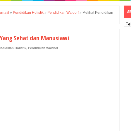
A
rnatif
»
Pendidikan Holistik
»
Pendidikan Waldorf
»
Melihat Pendidikan
a Yang Sehat dan Manusiawi
ndidikan Holistik
,
Pendidikan Waldorf