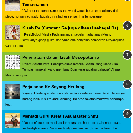
Temperamen
" Without the temperaments the world would be an exceedingly dull
place, not only ethically, but also in a higher sense. The temperame...
Kisah Re (Catatan: Re juga dikenal sebagai Ra)
Re (Mitologi Mesir) Pada mulanya, sebelum ada tanah Mesir,
semuanya gelap gulita, dan yang ada hanyalah hamparan air yang luas
yang disebu...
Penciptaan dalam kisah Mesopotamia
Dalam Zarathustra Pencipta dunia material, wahai Yang Maha Suci!
Tempat manakah yang membuat Bumi terasa paling bahagia? Ahura
Mazda menjaw...
Perjalanan Ke Sayang Heulang
Sayang Heulang adalah sebuah pantai di selatan Jawa Barat. Jaraknya
kurang lebih 100 km dari Bandung. Ke arah selatan melewati beberapa
kot...
Menjadi Guru Kreatif Ala Master Shifu
“ You don’t need to meditate for hours and hours to attain inner peace
and enlightenment. You need only see, feel, act, from the heart. Le...