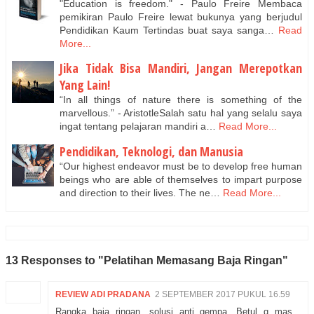
"Education is freedom." - Paulo Freire Membaca
pemikiran Paulo Freire lewat bukunya yang berjudul
Pendidikan Kaum Tertindas buat saya sanga…
Read
More...
Jika Tidak Bisa Mandiri, Jangan Merepotkan
Yang Lain!
“In all things of nature there is something of the
marvellous.” - AristotleSalah satu hal yang selalu saya
ingat tentang pelajaran mandiri a…
Read More...
Pendidikan, Teknologi, dan Manusia
“Our highest endeavor must be to develop free human
beings who are able of themselves to impart purpose
and direction to their lives. The ne…
Read More...
13 Responses to "Pelatihan Memasang Baja Ringan"
REVIEW ADI PRADANA
2 SEPTEMBER 2017 PUKUL 16.59
Rangka baja ringan, solusi anti gempa. Betul g mas...