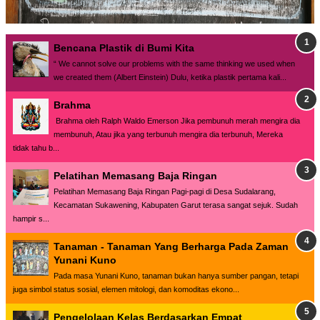
Bencana Plastik di Bumi Kita
“ We cannot solve our problems with the same thinking we used when
we created them (Albert Einstein) Dulu, ketika plastik pertama kali...
Brahma
Brahma oleh Ralph Waldo Emerson Jika pembunuh merah mengira dia
membunuh, Atau jika yang terbunuh mengira dia terbunuh, Mereka
tidak tahu b...
Pelatihan Memasang Baja Ringan
Pelatihan Memasang Baja Ringan Pagi-pagi di Desa Sudalarang,
Kecamatan Sukawening, Kabupaten Garut terasa sangat sejuk. Sudah
hampir s...
Tanaman - Tanaman Yang Berharga Pada Zaman
Yunani Kuno
Pada masa Yunani Kuno, tanaman bukan hanya sumber pangan, tetapi
juga simbol status sosial, elemen mitologi, dan komoditas ekono...
Pengelolaan Kelas Berdasarkan Empat