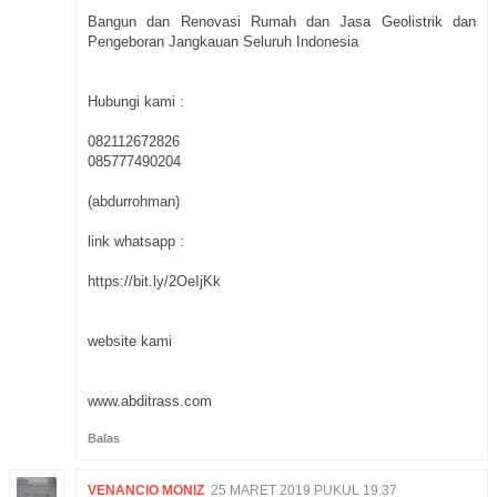
Bangun dan Renovasi Rumah dan Jasa Geolistrik dan
Pengeboran Jangkauan Seluruh Indonesia
Hubungi kami :
082112672826
085777490204
(abdurrohman)
link whatsapp :
https://bit.ly/2OeIjKk
website kami
www.abditrass.com
Balas
VENANCIO MONIZ
25 MARET 2019 PUKUL 19.37