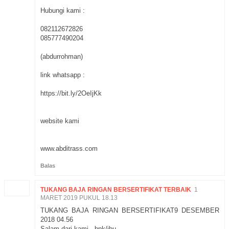
Hubungi kami :
082112672826
085777490204
(abdurrohman)
link whatsapp :
https://bit.ly/2OeIjKk
website kami
www.abditrass.com
Balas
TUKANG BAJA RINGAN BERSERTIFIKAT TERBAIK
1
MARET 2019 PUKUL 18.13
TUKANG BAJA RINGAN BERSERTIFIKAT9 DESEMBER
2018 04.56
Salam dari kami...bpk/ibu ...