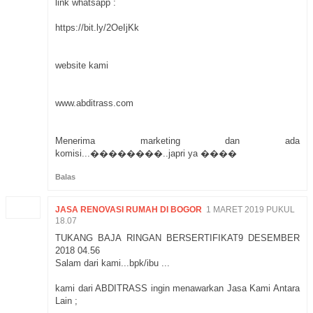
link whatsapp :
https://bit.ly/2OeIjKk
website kami
www.abditrass.com
Menerima marketing dan ada
komisi...��������..japri ya ����
Balas
JASA RENOVASI RUMAH DI BOGOR
1 MARET 2019 PUKUL
18.07
TUKANG BAJA RINGAN BERSERTIFIKAT9 DESEMBER
2018 04.56
Salam dari kami...bpk/ibu ...
kami dari ABDITRASS ingin menawarkan Jasa Kami Antara
Lain ;